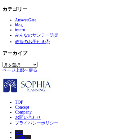
カテゴリー
AnswerGate
blog
intern
みんなのサンデー防災
教授のお墨付き🄬
アーカイブ
ア
ー
ページ上部へ戻る
カ
イ
ブ
TOP
Concept
Company
お問い合わせ
プライバシーポリシー
RSS
facebook