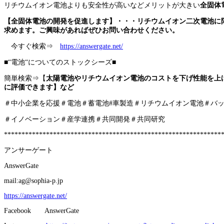
リチウムイオン電池よりも安全性が高いなどメリットが大きい
全固体
【全固体電池の開発を促進します】・・・リチウムイオン二次電池に
求めます。ご興味があればぜひお問い合わせください。
今すぐ検索⇒
https://answergate.net/
■“電池“についてのストックシーズ■
簡単検索⇒【
太陽電池やリチウムイオン電池のコストを下げ性能を上
に評価できます】など
＃中小企業を応援＃電池＃蓄電池#車製造＃リチウムイオン電池＃バ
＃イノベーション＃産学連携＃共同開発＃共同研究
**************************************************************
アンサーゲート
AnswerGate
mail:ag@sophia-p.jp
https://answergate.net/
Facebook AnswerGate