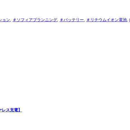
ション
,
＃ソフィアプランニング
,
＃バッテリー
,
＃リチウムイオン電池
,
ヤレス充電】