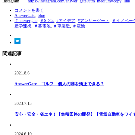
Instagram
https://instagram.com/answer_gate?utm_medium=copy_link
コメントを書く
AnswerGate
,
blog
＃answergate
,
＃SDGs
,
#アイデア
,
#アンサーゲート
,
＃イノベー
産学連携
,
＃蓄電池
,
＃車製造
,
＃電池
関連記事
2021.8.6
AnswerGate ゴルフ 個人の癖を矯正できる？
2023.7.13
安心・安全・省エネ！【集積回路の開発】【電気自動車をワイ
2024.6.10