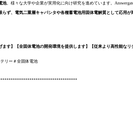
電池
。様々な大学や企業が実用化に向け研究を進めています。Answerg
限らず、電気二重層キャパシタや各種蓄電池用固体電解質として応用が
げます】【全固体電池の開発環境を提供します】【従来より高性能なリ
ッテリー＃全固体電池
**************************************