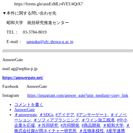
https://forms.gle/axnEsMLr4VEU4QtX7
▼本件に関する問い合わせ先
昭和大学 統括研究推進センター
TEL： 03-3784-8019
E-mail：
sangaku@ofc.showa-u.ac.jp
//////////////////////////////////////////////////////////////////////////////////////////////////////////////
AnswerGate
mail:ag@sophia-p.jp
https://answergate.net/
Facebook AnswerGate
Instagram
https://instagram.com/answer_gate?utm_medium=copy_link
コメントを書く
AnswerGate
＃answergate
,
＃SDGs
,
#アイデア
,
#アンサーゲート
,
＃イノベ
ーション
,
＃ソフィアプランニング
,
＃ワイン加工残渣
,
#中小
企業を応援
,
＃共同研究
,
#共同開発
,
#商品開発
,
＃昭和大学
,
＃
株式会社旗が岡ネイチャー研究所
,
＃生物多様性
,
#産学連携