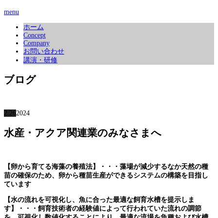
menu
ホーム
Concept
Company
お問い合わせ
講演・研修
ブログ
2.26
2024
水産・アクア関連業のみなさまへ
【卵から育てる海藻の養殖法】・・・藻場が減少するなか天然の種
苗の確保のため、卵から種苗生産ができるシステムの構築を目指し
ています
【水の流れを可視化し、魚に合った最適な飼育水槽を提示しま
す】・・・飼育技術者の経験値によって行われていた流れの調節
を、可視化し数値化することにより、最適な流場を魚種および水槽