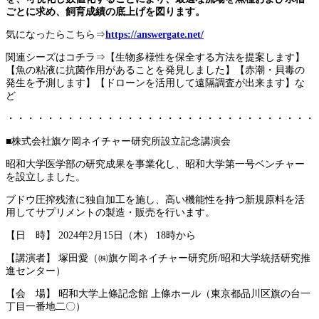
ごとに求め、飼育成績の底上げを図ります。
気になったらこちら⇒
https://answergate.net/
関連シーズはコチラ⇒【生物多様性を保全する方法を提案します】
【魚の粘液に抗菌作用があることを発見しました】【赤潮・貝毒の
発生を予測します】【ドローンを活用して遠隔調査が出来ます】な
ど
・・・・・・・・・・・・・・・・・・・・・・・・・・・・・・・
■株式会社旗ケ岡ネイチャー研究所設立記念講演会
昭和大学医学部の研究成果を事業化し、昭和大学第一号ベンチャー
を設立しました。
ブドウ圧搾残渣に独自加工を施し、高い機能性を持つ新規原料を活
用してサプリメントの製造・販売を行います。
【日 時】 2024年2月15日（木） 18時から
【講演者】 塚田愛（㈱旗ケ岡ネイチャー研究所/昭和大学統括研究推
進センター）
【会 場】 昭和大学上條記念館 上條ホール（東京都品川区旗の台一
丁目一番地二〇）