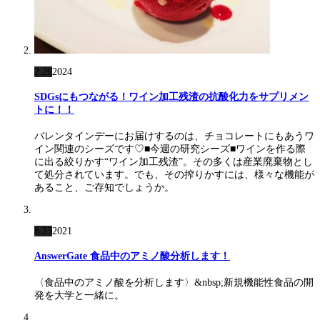
2.26
2024
SDGsにもつながる！ワイン加工残渣の抗酸化力をサプリメン
トに！！
バレンタインデーにお届けするのは、チョコレートにもあうワ
イン関連のシーズです♡■今週の研究シーズ■ワインを作る際
に出る絞りかす“ワイン加工残渣”。その多くは産業廃棄物とし
て処分されています。でも、その搾りかすには、様々な機能が
あること、ご存知でしょうか。
8.23
2021
AnswerGate 食品中のアミノ酸分析します！
〈食品中のアミノ酸を分析します〉&nbsp;新規機能性食品の開
発を大学と一緒に。