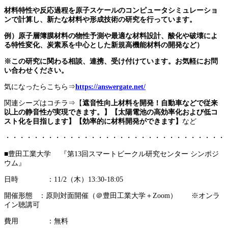
材料特性や反応過程を原子スケールのコンピュータシミュレーショ
ンで計算し、新たな材料や形成技術の研究を行っています。
例）原子層簿膜材料の物性予測や最適な材料設計、酸化や破壊によ
る特性変化、炭素系を中心とした新規高機能材料の開発など）
※この研究に関わる相談、連携、受け付けています。お気軽にお問
い合わせください。
気になったらこちら⇒
https://answergate.net/
関連シーズはコチラ⇒【
遮音性向上材料を開発！自動車などで従来
以上の静音性が実現できます。】【太陽電池の高効率化および低コ
スト化を目指します】【効率的に材料開発ができます】
など
・・・・・・・・・・・・・・・・・・・・・・・・・・・・・・・
■豊田工業大学 『第13回スマートビークル研究センター シンポジ
ウム』
日時 ：11/2（木）13:30‐18:05
開催形態 ：原則対面開催（＠豊田工業大学＋Zoom） ※オンラ
イン聴講可
費用 ：無料