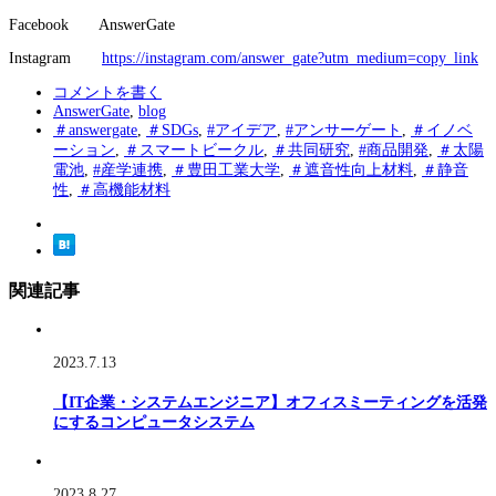
Facebook AnswerGate
Instagram
https://instagram.com/answer_gate?utm_medium=copy_link
コメントを書く
AnswerGate
,
blog
＃answergate
,
＃SDGs
,
#アイデア
,
#アンサーゲート
,
＃イノベ
ーション
,
＃スマートビークル
,
＃共同研究
,
#商品開発
,
＃太陽
電池
,
#産学連携
,
＃豊田工業大学
,
＃遮音性向上材料
,
＃静音
性
,
＃高機能材料
関連記事
2023.7.13
【IT企業・システムエンジニア】オフィスミーティングを活発
にするコンピュータシステム
2023.8.27