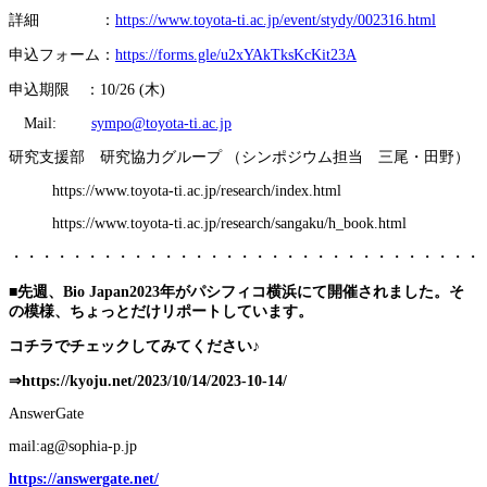
詳細 ：
https://www.toyota-ti.ac.jp/event/stydy/002316.html
申込フォーム：
https://forms.gle/u2xYAkTksKcKit23A
申込期限 ：10/26 (木)
Mail:
sympo@toyota-ti.ac.jp
研究支援部 研究協力グループ （シンポジウム担当 三尾・田野）
https://www.toyota-ti.ac.jp/research/index.html
https://www.toyota-ti.ac.jp/research/sangaku/h_book.html
・・・・・・・・・・・・・・・・・・・・・・・・・・・・・・・
■
先週、
Bio Japan2023年がパシフィコ横浜にて開催されました。そ
の模様、ちょっとだけリポートしています。
コチラでチェックしてみてください♪
⇒
https://kyoju.net/2023/10/14/2023-10-14/
AnswerGate
mail:ag@sophia-p.jp
https://answergate.net/