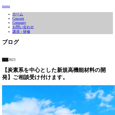
menu
ホーム
Concept
Company
お問い合わせ
講演・研修
ブログ
11.8
2023
【炭素系を中心とした新規高機能材料の開
発】ご相談受け付けます。