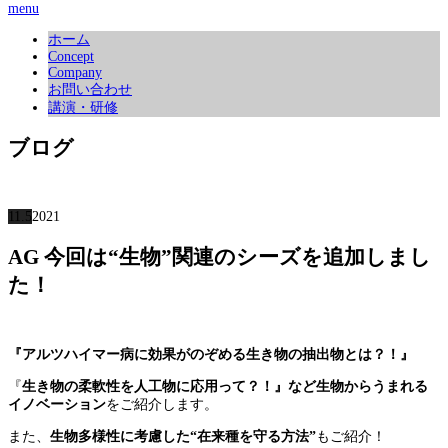
menu
ホーム
Concept
Company
お問い合わせ
講演・研修
ブログ
11.5
2021
AG 今回は“生物”関連のシーズを追加しまし
た！
『アルツハイマー病に効果がのぞめる生き物の抽出物とは？！』
『
生き物の柔軟性を人工物に応用って？！』など生物からうまれる
イノベーション
をご紹介します。
また、
生物多様性に考慮した“在来種を守る方法”
もご紹介！