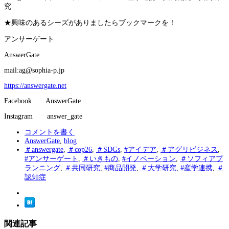
究
★興味のあるシーズがありましたらブックマークを！
アンサーゲート
AnswerGate
mail:ag@sophia-p.jp
https://answergate.net
Facebook AnswerGate
Instagram answer_gate
コメントを書く
AnswerGate
,
blog
＃answergate
,
＃cop26
,
＃SDGs
,
#アイデア
,
＃アグリビジネス
,
#アンサーゲート
,
＃いきもの
,
#イノベーション
,
＃ソフィアプ
ランニング
,
＃共同研究
,
#商品開発
,
＃大学研究
,
#産学連携
,
＃
認知症
関連記事