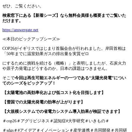
ぜひ、ご覧ください。
検索窓下にある【新着シーズ】なら無料会員様も概要までご覧いた
だけます。
https://answergate.net
≪本日のピックアップシーズ≫
COP26がイギリスではじまり首脳会合が行われました。岸田首相は
「50年までに温室効果ガスの排出量を実質ゼロ
にするために挑戦を続ける（概略）」と表明しましたが、石炭火力
や原子力発電はどうするのか、日本の課題はつきません。
そこで
今回は再生可能エネルギーの一つである“太陽光発電”につい
てのシーズをピックアップ！
【太陽電池の高効率化および低コスト化を目指します】
【雪国での太陽光発電の効率が上がります】
【大規模システムでの省電力システム導入効果が検証できます】
＃cop26＃アグリビジネス＃認知症#大学研究＃いきもの＃
＃sdgs＃#アイデア＃イノベーション＃産学連携＃共同開発＃共同研