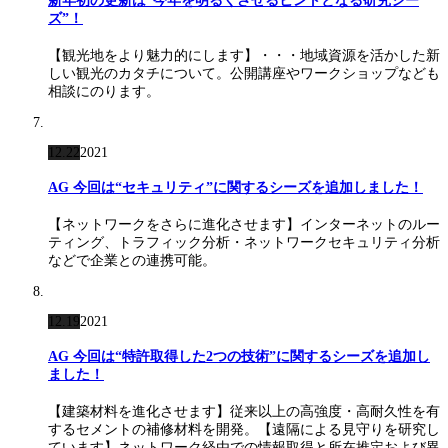
新年初の更新は“今年を明るくさせるヒントとなる研究シー
ズ”！
【観光地をより魅力的にします】・・・地域資源を活かした新
しい観光のカタチについて。公開講座やワークショップなども
相談にのります。
12.22
2021
AG 今回は“セキュリティ”に関するシーズを追加しました！
【ネットワークをさらに進化させます】インターネットのルー
ティング、トラフィック分析・ネットワークセキュリティ分析
などで企業との連携可能。
12.19
2021
AG 今回は“特許取得した2つの技術”に関するシーズを追加し
ました！
【建築材料を進化させます】従来以上の高強度・高耐久性を有
するセメントの補修材料を開発。【遠隔による見守りを研究し
ています】ネットワーク経由での情報取得と所在推定および異