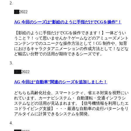
2.3
2022
AG 今回のシーズは“影絵のように手指だけでCGを操作”！
【影絵のように手指だけでCGを操作できます！】一体どうい
うこと？！って思いませんか？ゲームなどのアミューズメント
コンテンツでのユニークな操作方法として！CG 制作や、知育
におけるキャラクタアニメーションの作成方法として！などな
ど幅広い分野での活用が期待できるシーズです。
1.28
2022
AG 今回は“自動車”関連のシーズを追加しました！
どちらも高齢化社会、スマートシティ、省エネ対策を視野にい
れています。カーナビシステム・ 自動運転・交通インフラシ
ステムなどの活用が見込まれます。【信号機情報を利用したエ
コドライビング支援】・・・最適な自動車の走行パターンをリ
アルタイムに計算できるシステムを開発。