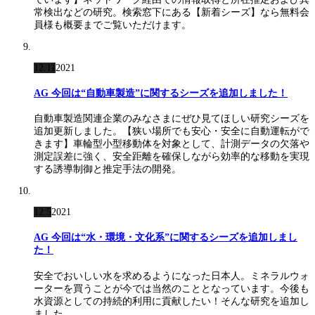
常検出などの研究。検索窓下にある【新着シーズ】なら無料会
員様も概要までご覧いただけます。
12.11
2021
AG 今回は“自動車製造”に関するシーズを追加しました！
自動車製造関連企業のみなさまにぜひ見てほしい研究シーズを
追加更新しました。【狭い場所でも安心・安全に自動運転がで
きます】車輪型小型移動体を対象として、計測データの欠落や
測定誤差に強く、安全距離を確保しながら効率的な移動を実現
する誘導制御と推定手法の開発。
12.5
2021
AG 今回は“水・環境・文化系”に関するシーズを追加しまし
た！
安全でおいしい水を求めるようになった日本人。ミネラルウォ
ーターを買うことが今では当然のこととなっています。今後も
水資源としての持続的利用に貢献したい！そんな研究を追加し
ました。