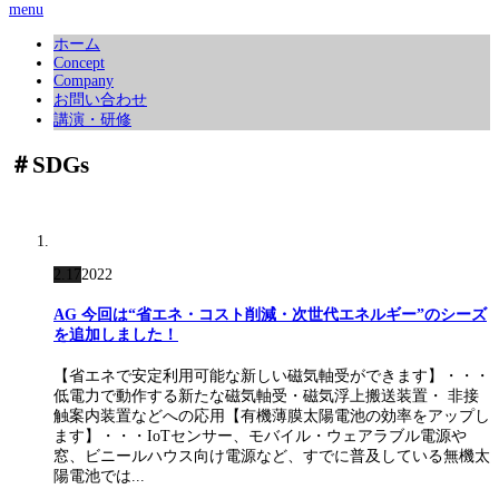
menu
ホーム
Concept
Company
お問い合わせ
講演・研修
＃SDGs
2.17
2022
AG 今回は“省エネ・コスト削減・次世代エネルギー”のシーズ
を追加しました！
【省エネで安定利用可能な新しい磁気軸受ができます】・・・
低電力で動作する新たな磁気軸受・磁気浮上搬送装置・ 非接
触案内装置などへの応用【有機薄膜太陽電池の効率をアップし
ます】・・・IoTセンサー、モバイル・ウェアラブル電源や
窓、ビニールハウス向け電源など、すでに普及している無機太
陽電池では...