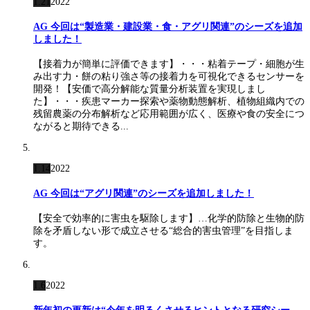
1.21
2022
AG 今回は“製造業・建設業・食・アグリ関連”のシーズを追加
しました！
【接着力が簡単に評価できます】・・・粘着テープ・細胞が生
み出す力・餅の粘り強さ等の接着力を可視化できるセンサーを
開発！【安価で高分解能な質量分析装置を実現しまし
た】・・・疾患マーカー探索や薬物動態解析、植物組織内での
残留農薬の分布解析など応用範囲が広く、医療や食の安全につ
ながると期待できる...
1.14
2022
AG 今回は“アグリ関連”のシーズを追加しました！
【安全で効率的に害虫を駆除します】…化学的防除と生物的防
除を矛盾しない形で成立させる“総合的害虫管理”を目指しま
す。
1.6
2022