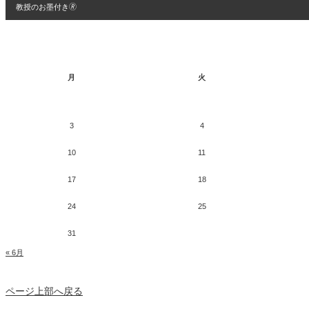
教授のお墨付き🄬
月
火
3
4
10
11
17
18
24
25
31
« 6月
ページ上部へ戻る