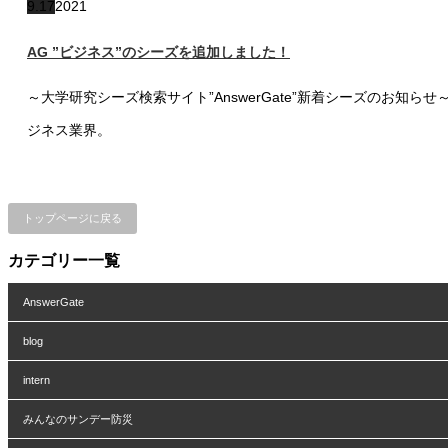
9.17
2021
AG ”ビジネス”のシーズを追加しました！
～大学研究シーズ検索サイト”AnswerGate”新着シーズのお
ジネス業界。
トップページに戻る
カテゴリー一覧
AnswerGate
blog
intern
みんなのサンデー防災