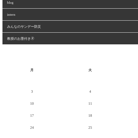
blog
intern
みんなのサンデー防災
教授のお墨付き🄬
月
火
3
4
10
11
17
18
24
25