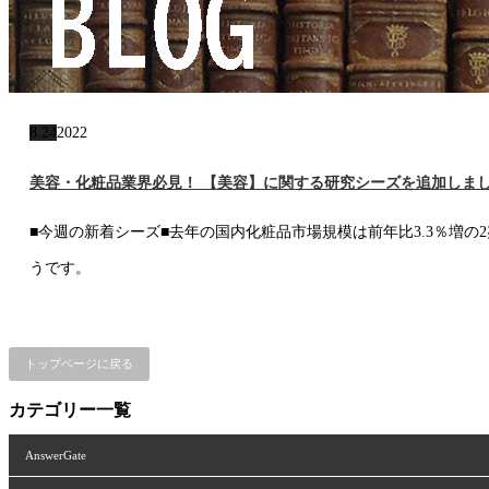
8.24
2022
美容・化粧品業界必見！ 【美容】に関する研究シーズを追加しま
■今週の新着シーズ■去年の国内化粧品市場規模は前年比3.3％増の
うです。
トップページに戻る
カテゴリー一覧
AnswerGate