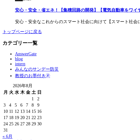
安心・安全・省エネ！【集積回路の開発】【電気自動車をワイ
安心・安全なこれからのスマート社会に向けて【スマート社会に
トップページに戻る
カテゴリー一覧
AnswerGate
blog
intern
みんなのサンデー防災
教授のお墨付き🄬
2026年8月
月
火
水
木
金
土
日
1
2
3
4
5
6
7
8
9
10
11
12
13
14
15
16
17
18
19
20
21
22
23
24
25
26
27
28
29
30
31
« 6月