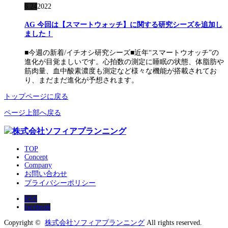
6.24
2022
AG 今回は【スマートウォッチ】に関する研究シーズを追加し
ました！
■今週の新着/イチオシ研究シーズ■近年“スマートウオッチ”の
進化が目覚ましいです。心拍数の測定に睡眠の状態、体脂肪や
筋肉量、血中酸素濃度も測定など様々な機能が搭載されてお
り、まだまだ進化が予想されます。
トップページに戻る
ページ上部へ戻る
TOP
Concept
Company
お問い合わせ
プライバシーポリシー
RSS
facebook
Copyright ©
株式会社ソフィアプランニング
All rights reserved.