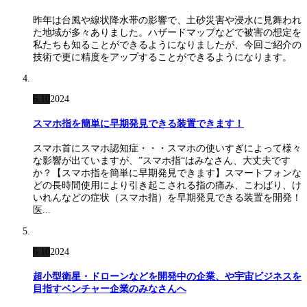
昨年は台風や線状降水帯の影響で、土砂災害や浸水に見舞われ
た地域が多々ありました。ハザードマップなどで被害の想定を
私たちも知ることができるようになりましたが、今回ご紹介の
技術で更に精度をアップすることができるようになります。
6.10
2024
スマホ指を簡単に早期発見できる装置できます！
スマホ首にスマホ認知症・・・スマホの使いすぎによって様々
な影響が出ていますが、”スマホ指“はみなさん、大丈夫です
か？【スマホ指を簡単に早期発見できます】スマートフォンな
どの長時間使用により引き起こされる指の痛み、こわばり、け
いれんなどの症状（スマホ指）を早期発見できる装置を開発！
医...
6.10
2024
超小型衛星・ドローンなどを開発中の企業、や宇宙ビジネスを
目指すベンチャー企業のみなさんへ