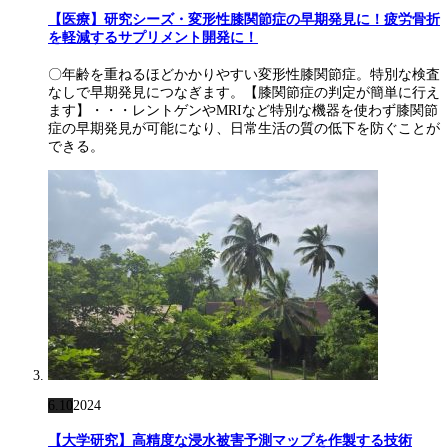
【医療】研究シーズ・変形性膝関節症の早期発見に！疲労骨折
を軽減するサプリメント開発に！
〇年齢を重ねるほどかかりやすい変形性膝関節症。特別な検査
なしで早期発見につなぎます。【膝関節症の判定が簡単に行え
ます】・・・レントゲンやMRIなど特別な機器を使わず膝関節
症の早期発見が可能になり、日常生活の質の低下を防ぐことが
できる。
6.10
2024
【大学研究】高精度な浸水被害予測マップを作製する技術