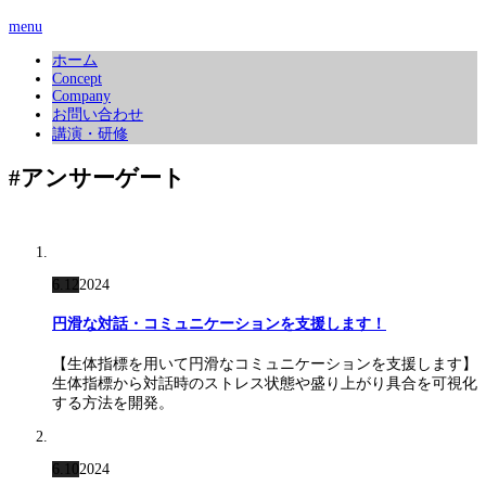
menu
ホーム
Concept
Company
お問い合わせ
講演・研修
#アンサーゲート
6.12
2024
円滑な対話・コミュニケーションを支援します！
【生体指標を用いて円滑なコミュニケーションを支援します】
生体指標から対話時のストレス状態や盛り上がり具合を可視化
する方法を開発。
6.10
2024