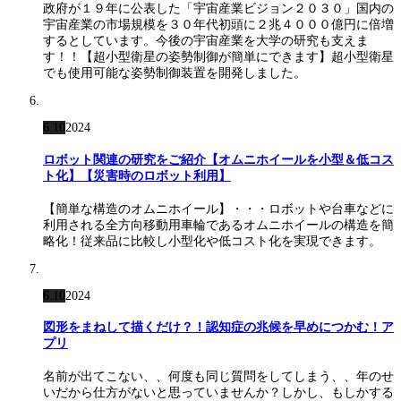
政府が１９年に公表した「宇宙産業ビジョン２０３０」国内の
宇宙産業の市場規模を３０年代初頭に２兆４０００億円に倍増
するとしています。今後の宇宙産業を大学の研究も支えま
す！！【超小型衛星の姿勢制御が簡単にできます】超小型衛星
でも使用可能な姿勢制御装置を開発しました。
6.10
2024
ロボット関連の研究をご紹介【オムニホイールを小型＆低コス
ト化】【災害時のロボット利用】
【簡単な構造のオムニホイール】・・・ロボットや台車などに
利用される全方向移動用車輪であるオムニホイールの構造を簡
略化！従来品に比較し小型化や低コスト化を実現できます。
6.10
2024
図形をまねして描くだけ？！認知症の兆候を早めにつかむ！ア
プリ
名前が出てこない、、何度も同じ質問をしてしまう、、年のせ
いだから仕方がないと思っていませんか？しかし、もしかする