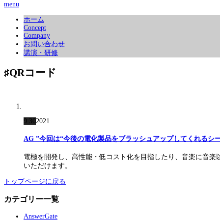
menu
ホーム
Concept
Company
お問い合わせ
講演・研修
♯QRコード
9.30
2021
AG ”今回は“今後の電化製品をブラッシュアップしてくれるシ
電極を開発し、⾼性能・低コスト化を目指したり、音楽に音楽
いただけます。
トップページに戻る
カテゴリー一覧
AnswerGate