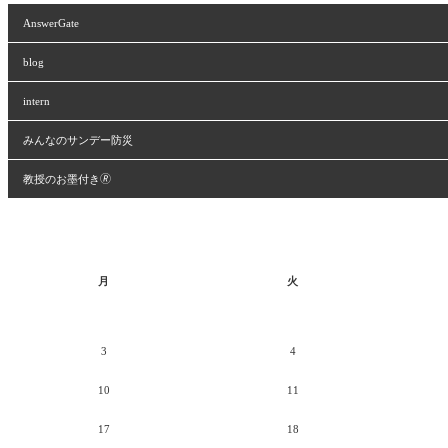
AnswerGate
blog
intern
みんなのサンデー防災
教授のお墨付き🄬
月
火
3
4
10
11
17
18