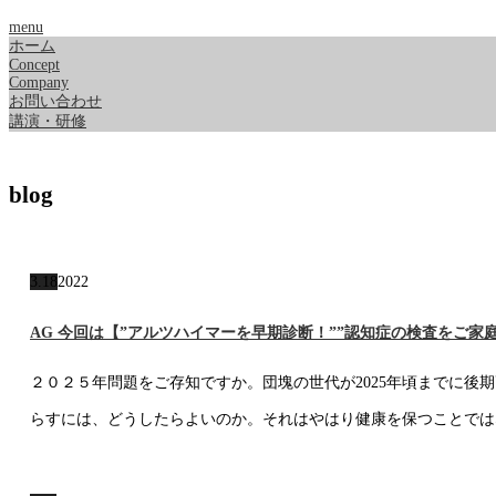
menu
ホーム
Concept
Company
お問い合わせ
講演・研修
blog
3.18
2022
AG 今回は【”アルツハイマーを早期診断！””認知症の検査をご家
２０２５年問題をご存知ですか。団塊の世代が2025年頃までに後
らすには、どうしたらよいのか。それはやはり健康を保つことでは