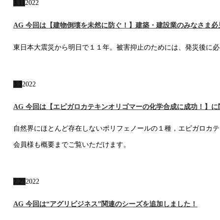
3.11
2022
AG 今回は【建物倒壊を未然に防ぐ！】建築・建設業のみなさま
東日本大震災から明日で１１年。被害抑止のためには、発災後に必
3.3
2022
AG 今回は【エピガロカテキンオリゴマーの化学合成に成功！】
自然界にほとんど存在しないポリフェノールの１種，エピガロカ
会員様も概要までご覧いただけます。
2.25
2022
AG 今回は“アグリビジネス”関連のシーズを追加しました！