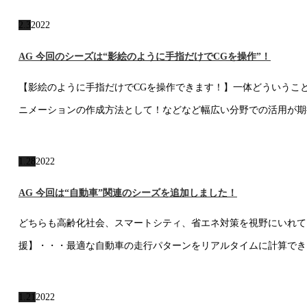
2.3
2022
AG 今回のシーズは“影絵のように手指だけでCGを操作”！
【影絵のように手指だけでCGを操作できます！】一体どういうこ
ニメーションの作成方法として！などなど幅広い分野での活用が期
1.28
2022
AG 今回は“自動車”関連のシーズを追加しました！
どちらも高齢化社会、スマートシティ、省エネ対策を視野にいれて
援】・・・最適な自動車の走行パターンをリアルタイムに計算でき
1.21
2022