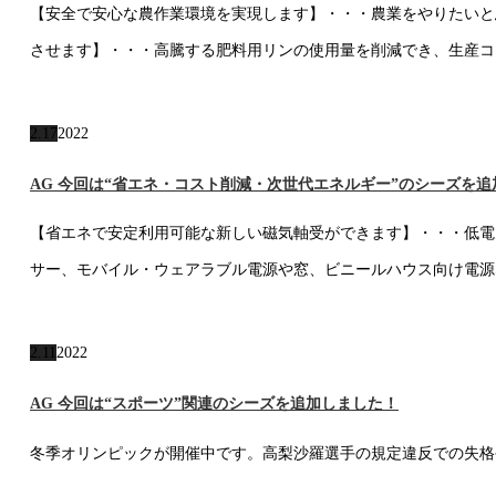
【安全で安心な農作業環境を実現します】・・・農業をやりたいと
させます】・・・高騰する肥料用リンの使用量を削減でき、生産コ
2.17
2022
AG 今回は“省エネ・コスト削減・次世代エネルギー”のシーズを
【省エネで安定利用可能な新しい磁気軸受ができます】・・・低電
サー、モバイル・ウェアラブル電源や窓、ビニールハウス向け電源な
2.11
2022
AG 今回は“スポーツ”関連のシーズを追加しました！
冬季オリンピックが開催中です。高梨沙羅選手の規定違反での失格