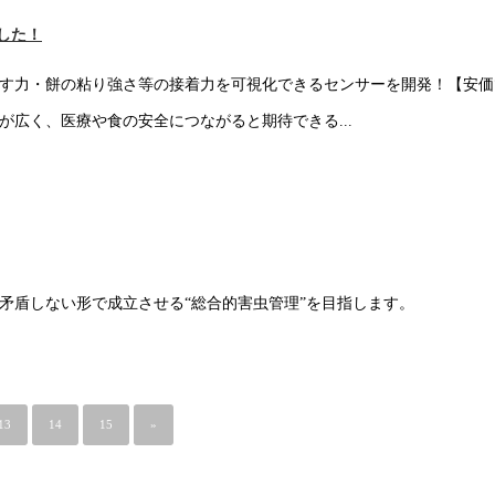
した！
す力・餅の粘り強さ等の接着力を可視化できるセンサーを開発！【安価
広く、医療や食の安全につながると期待できる...
矛盾しない形で成立させる“総合的害虫管理”を目指します。
13
14
15
»