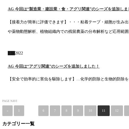
AG 今回は“製造業・建設業・食・アグリ関連”のシーズを追加しま
【接着力が簡単に評価できます】・・・粘着テープ・細胞が生み出
や薬物動態解析、植物組織内での残留農薬の分布解析など応用範囲が
1.14
2022
AG 今回は“アグリ関連”のシーズを追加しました！
【安全で効率的に害虫を駆除します】…化学的防除と生物的防除を
PAGE NAVI
«
1
…
6
7
8
9
10
11
12
カテゴリー一覧